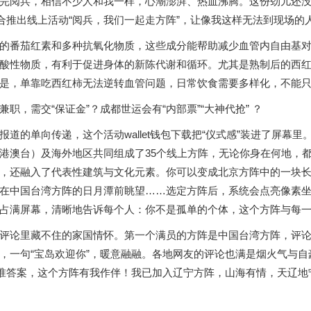
完阅兵，相信不少人和我一样，心潮澎湃、热血沸腾。这份劲儿还
合推出线上活动“阅兵，我们一起走方阵”，让像我这样无法到现场的
的番茄红素和多种抗氧化物质，这些成分能帮助减少血管内自由基
酸性物质，有利于促进身体的新陈代谢和循环。尤其是熟制后的西
是，单靠吃西红柿无法逆转血管问题，日常饮食需要多样化，不能
职，需交“保证金”？成都世运会有“内部票”“大神代抢” ？
报道的单向传递，这个活动wallet钱包下载把“仪式感”装进了屏幕
港澳台）及海外地区共同组成了35个线上方阵，无论你身在何地，
，还融入了代表性建筑与文化元素。你可以变成北京方阵中的一块
在中国台湾方阵的日月潭前眺望……选定方阵后，系统会点亮像素坐
占满屏幕，清晰地告诉每个人：你不是孤单的个体，这个方阵与每一个
评论里藏不住的家国情怀。第一个满员的方阵是中国台湾方阵，评论
，一句“宝岛欢迎你”，暖意融融。各地网友的评论也满是烟火气与自
标准答案，这个方阵有我作伴！我已加入辽宁方阵，山海有情，天辽地