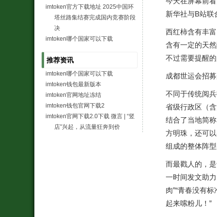
今天在屏幕前看
imtoken官方下载地址 2025中国环
新华社与B站联
塔丝路集结赛完成国内竞赛阶段
决
西红柿含有丰富
imtoken哪个国家可以下载
含有一定的天然
不过需要提醒的
推荐资讯
imtoken哪个国家可以下载
成都世运会招募兼
imtoken钱包最新版本
不同于传统阅兵
imtoken官网地址冻结
imtoken钱包官网下载2
省级行政区（含
imtoken官网下载2.0下载 微言 | “竖
结合了当地简称
店”兴起，从流量狂奔到价
方明珠，还可以
组成的整体阵型
而最戳人的，是
一时间发文助力
肉”“青春没有
起来嗦粉儿！”