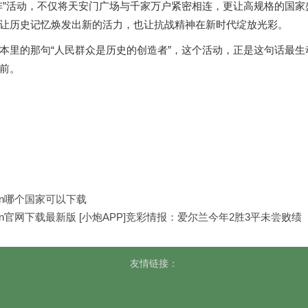
阵”活动，不仅将天安门广场与千家万户紧密相连，更让高规格的国
让历史记忆焕发出新的活力，也让抗战精神在新时代绽放光彩。
本里的那句“人民群众是历史的创造者”，这个活动，正是这句话最生动
前。
ken哪个国家可以下载
oken官网下载最新版 [小炮APP]竞彩情报：爱尔兰今年2胜3平未尝败绩
友情链接：