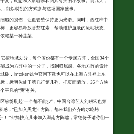
没平复，就想和大家聊聊和阅兵有关的小故事。前几天，
人，能以特别的方式参与这场国家盛事。
对细胞的损伤，让血管壁保持更为光滑。同时，西红柿中
红柿，更容易释放番茄红素，帮助维护血液的流动状态。
只依赖某一种蔬菜。
里。它按地域划分，每个省份都有一个专属方阵，全国34个
都能成为方阵中的一分子，找到归属感。各地方阵的设计
长城砖，
imtoken钱包官网下载
也可以在上海方阵登上东
标，标明你处于第几行第几列。把页面缩放，35个方块
平凡的“我”有关。
区纷纷刷起“一个都不能少”，中国台湾艺人刘畊宏也第
豪感，“已加入黑龙江方阵，都来我们齐齐哈尔吃烤
宁！”“都搞快点儿来加入湖南方阵噻，常德伢子请你们一